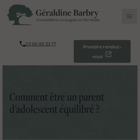
Panneau de gestion des cookies
menu
03 66 88 33 77
Prendre rendez-
vous
Comment être un parent
d'adolescent équilibré ?