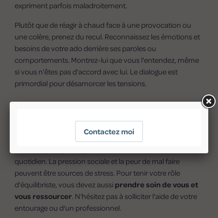
expriment parfois maladroitement.
Plutôt que de réagir à chaud face à une provocation ou
une colère, prenez du recul. Reconnaissez les émotions et
besoins de votre ado derrière ses paroles ou
comportements. Montrez-lui que vous l'entendez, même
si vous n'êtes pas d'accord avec lui. Le dialogue est
primordial pour désamorcer les tensions.
Prendre soin de vous pour mieux
accompagner votre ado
N'oubliez pas qu'être parent d'ado est un vrai défi au
quotidien. La pression sociale et la peur de mal faire
peuvent être sources de stress. Pour tenir votre rôle
d'équilibriste, vous devez aussi
prendre soin de vous et
vous ressourcer
. N'hésitez pas à solliciter l'aide de votre
entourage ou d'un professionnel.