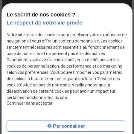
Le secret de nos cookies ?
La
Marcq-en-
Bondues
Croix
Lille
Wasquehal
Le respect de votre vie privée
Madeleine
Baroeul
Notre site utilise des cookies pour améliorer votre expérience de
navigation et vous offrir un contenu personnalisé. Les cookies
strictement nécessaires sont essentiels au fonctionnement de
SIRET :
base de notre site et ne peuvent pas être désactivés.
Mentions légales
89268079400013
Cependant, vous avez le choix d'activer ou de désactiver les
cookies de personnalisation, de performance et de marketing
selon vos préférences. Vous pouvez modifier vos paramètres
Politique de
Plan
de cookies à tout moment en cliquant sur le lien 'Gestion des
confidentialité
du site
cookies' situé en bas de notre site. Veuillez noter que la
désactivation de certains cookies peut avoir un impact sur
certaines fonctionnalités du site.
Gestion des cookies
Continuer sans accepter
Personnaliser