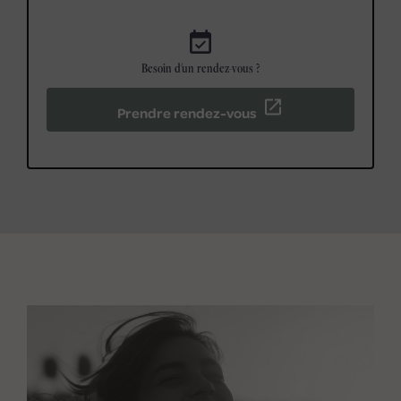
event_available
Besoin d'un rendez-vous ?
Prendre rendez-vous