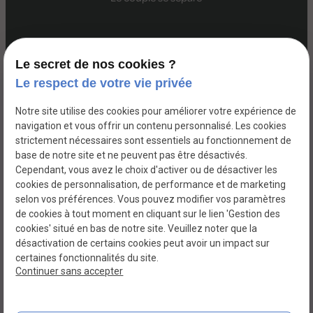
Le secret de nos cookies ?
La
Marcq-en-
Bondues
Croix
Lille
Wasquehal
Le respect de votre vie privée
Madeleine
Baroeul
Notre site utilise des cookies pour améliorer votre expérience de
navigation et vous offrir un contenu personnalisé. Les cookies
strictement nécessaires sont essentiels au fonctionnement de
SIRET :
base de notre site et ne peuvent pas être désactivés.
Mentions légales
89268079400013
Cependant, vous avez le choix d'activer ou de désactiver les
cookies de personnalisation, de performance et de marketing
selon vos préférences. Vous pouvez modifier vos paramètres
Politique de
Plan
de cookies à tout moment en cliquant sur le lien 'Gestion des
confidentialité
du site
cookies' situé en bas de notre site. Veuillez noter que la
désactivation de certains cookies peut avoir un impact sur
certaines fonctionnalités du site.
Gestion des cookies
Continuer sans accepter