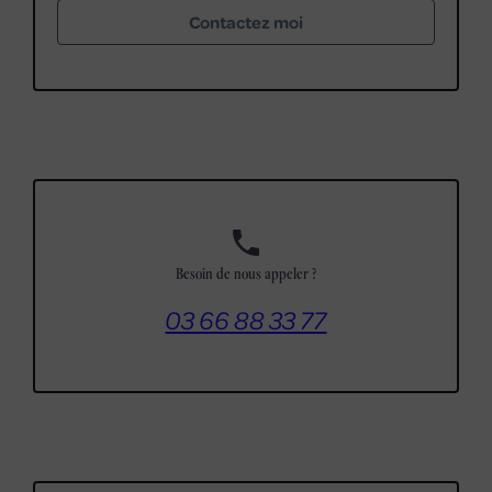
Contactez moi
phone
Besoin de nous appeler ?
03 66 88 33 77