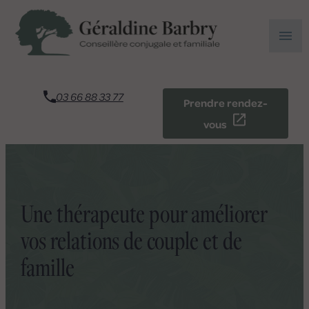
Panneau de gestion des cookies
menu
03 66 88 33 77
Prendre rendez-
vous
Une thérapeute pour améliorer
vos relations de couple et de
famille