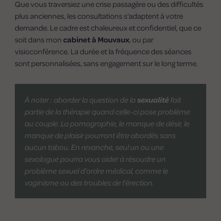
Que vous traversiez une crise passagère ou des difficultés
plus anciennes, les consultations s'adaptent à votre
demande. Le cadre est chaleureux et confidentiel, que ce
soit dans mon
cabinet à Mouvaux
, ou par
visioconférence. La durée et la fréquence des séances
sont personnalisées, sans engagement sur le long terme.
À noter : aborder la question de la
sexualité
fait
partie de la thérapie quand celle-ci pose problème
au couple. La pornographie, le manque de désir, le
manque de plaisir pourront être abordés sans
aucun tabou. En revanche, seul un ou une
sexologue pourra vous aider à résoudre un
problème sexuel d’ordre médical, comme le
vaginisme ou des troubles de l’érection.