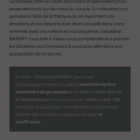
La thérapie offre un cadre sécurisant et bienveillant pour
poser des mots sur les maux du couple. En déroulant vos
pensées à l’aide de la thérapeute, en exprimant vos
émotions et vos besoins et en étant accueilli dans votre
entièreté avec vos valeurs et vos croyances, Géraldine
BARBRY vous aide à mieux vous comprendre et à prendre
les décisions qui s’imposent à vous pour aller dans une
acceptation de ce qui est.
À noter : Géraldine BARBRY peut vous
accompagner avant ou après
une interruption
volontaire de grossesse
si ce choix s’avère difficile
et douloureux pour vous ou pour votre couple. Elle
n’est pas là pour juger une décision ou pour vous
donner des conseils, mais pour écouter
la
souffrance
.