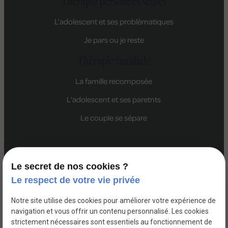
Thérapie personnes seules
L’adolescent et ses problèmatiques
Je pars ou je reste
Thérapie familiale
La famille recomposée
L'adolescent et ses paretnts
Le couple se sépare
Le secret de nos cookies ?
La
Marcq-en-
Bondues
Croix
Lille
Wasquehal
Le respect de votre vie privée
Madeleine
Baroeul
Notre site utilise des cookies pour améliorer votre expérience de
navigation et vous offrir un contenu personnalisé. Les cookies
strictement nécessaires sont essentiels au fonctionnement de
SIRET :