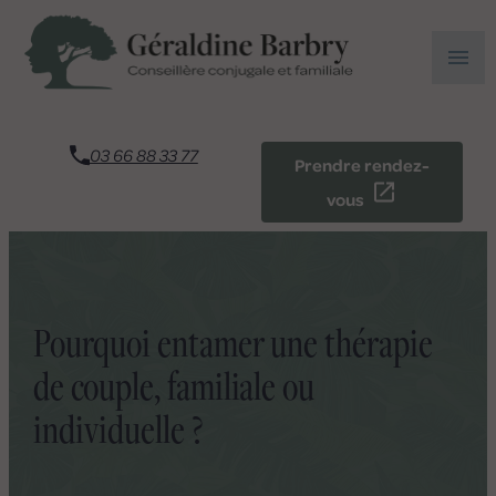
Panneau de gestion des cookies
menu
03 66 88 33 77
Prendre rendez-
vous
Pourquoi entamer une thérapie
de couple, familiale ou
individuelle ?