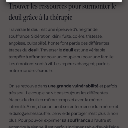
Trouver les ressources pour surmonter le
deuil grâce à la thérapie
Traverser le deuil est une épreuve d’une grande
souffrance. Sidération, déni, fuite, colère, tristesse,
angoisse, culpabilité, honte font partie des différentes
étapes du
deuil.
Traverser le
deuil
est une véritable
tempête à affronter pour un couple ou pour une famille.
Les émotions sont à vif. Les repères changent, parfois
notre monde s’écroule.
On se retrouve dans
une grande vulnérabilité
et parfois
très seul. Le couple ne vit pas toujours les différentes
étapes du deuil en même temps et avec la même
intensité. Alors, chacun peut se renfermer sur lui-même et
le dialogue s’essouffle. L’envie de partager n’est plus là non
plus. Pour pouvoir exprimer
sa souffrance
à l’autre et
entendre la sienne, il est parfois indispensable d’avoir l’aide