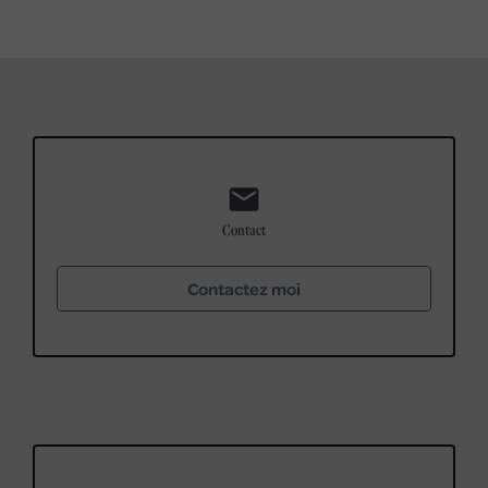
mail
Contact
Contactez moi