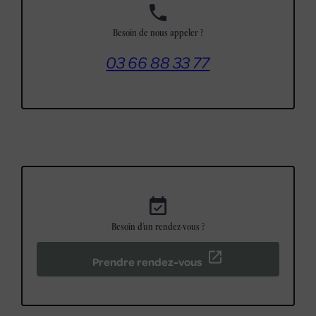
phone
Besoin de nous appeler ?
03 66 88 33 77
event_available
Besoin d'un rendez-vous ?
Prendre rendez-vous