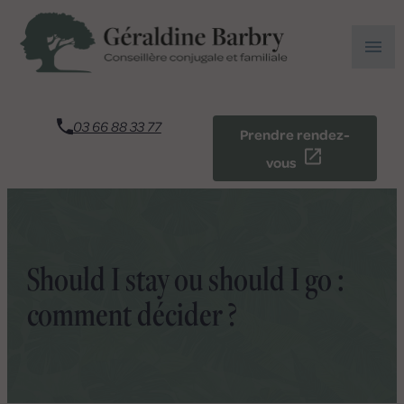
Panneau de gestion des cookies
menu
03 66 88 33 77
Prendre rendez-
vous
Should I stay ou should I go :
comment décider ?