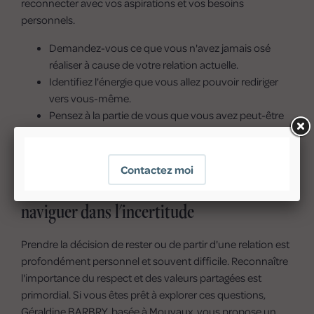
reconnecter avec vos aspirations et vos besoins
personnels.
Demandez-vous ce que vous n'avez jamais osé
réaliser à cause de votre relation actuelle.
Identifiez l'énergie que vous allez pouvoir rediriger
vers vous-même.
Pensez à la partie de vous que vous avez peut-être
abandonnée et que vous pouvez désormais
retrouver.
Géraldine BARBRY, votre alliée pour
naviguer dans l'incertitude
Prendre la décision de rester ou de partir d'une relation est
profondément personnel et souvent difficile. Reconnaître
l'importance du respect et des valeurs partagées est
primordial. Si vous êtes prêt à explorer ces questions,
Géraldine BARBRY, basée à Mouvaux, vous propose un