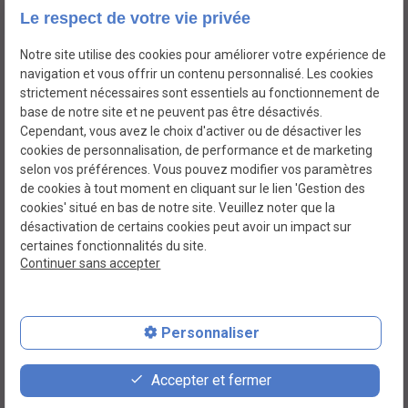
La
Marcq-en-
Bondues
Croix
Lille
Wasquehal
Le respect de votre vie privée
Madeleine
Baroeul
Notre site utilise des cookies pour améliorer votre expérience de
navigation et vous offrir un contenu personnalisé. Les cookies
strictement nécessaires sont essentiels au fonctionnement de
SIRET :
base de notre site et ne peuvent pas être désactivés.
Mentions légales
89268079400013
Cependant, vous avez le choix d'activer ou de désactiver les
cookies de personnalisation, de performance et de marketing
selon vos préférences. Vous pouvez modifier vos paramètres
Politique de
Plan
de cookies à tout moment en cliquant sur le lien 'Gestion des
confidentialité
du site
cookies' situé en bas de notre site. Veuillez noter que la
désactivation de certains cookies peut avoir un impact sur
certaines fonctionnalités du site.
Gestion des cookies
Continuer sans accepter
Personnaliser
place
event
phone
Accepter et fermer
Plan d'accès
Rendez-vous
03 66 88 33 77