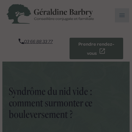
Panneau de gestion des cookies
menu
03 66 88 33 77
Prendre rendez-
vous
Syndrôme du nid vide :
comment surmonter ce
bouleversement ?