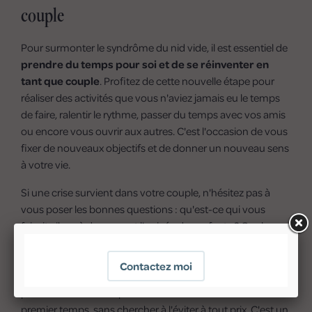
couple
Pour surmonter le syndrôme du nid vide, il est essentiel de
prendre du temps pour soi et de se réinventer en
tant que couple
. Profitez de cette nouvelle étape pour
réaliser des activités que vous n'aviez jamais eu le temps
de faire, ralentir le rythme, passer du temps avec vos amis
ou encore vous ouvrir aux autres. C'est l'occasion de vous
fixer de nouveaux objectifs et de donner un nouveau sens
à votre vie.
Si une crise survient dans votre couple, n'hésitez pas à
vous poser les bonnes questions : qu'est-ce qui vous
faisait vibrer à deux avant l'arrivée des enfants ? Quels sont
vos projets communs ?
Une introspection sincère et
bienveillante vous permettra de redéfinir votre vie
de couple et de vous réinventer
. Acceptez que cette
période de transition puisse être inconfortable dans un
premier temps, sans chercher à l'éviter à tout prix. C'est un