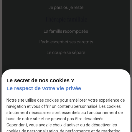
Je pars ou je reste
Thérapie familiale
La famille recomposée
L'adolescent et ses paretnts
Le couple se sépare
Le secret de nos cookies ?
La
Marcq-en-
Bondues
Croix
Lille
Wasquehal
Le respect de votre vie privée
Madeleine
Baroeul
Notre site utilise des cookies pour améliorer votre expérience de
navigation et vous offrir un contenu personnalisé. Les cookies
strictement nécessaires sont essentiels au fonctionnement de
SIRET :
base de notre site et ne peuvent pas être désactivés.
Mentions légales
89268079400013
Cependant, vous avez le choix d'activer ou de désactiver les
cookies de personnalisation, de performance et de marketing